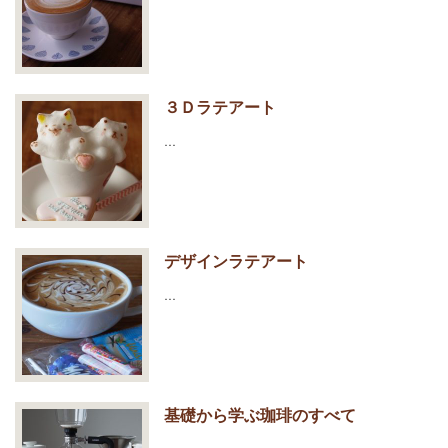
３Ｄラテアート
…
デザインラテアート
…
基礎から学ぶ珈琲のすべて