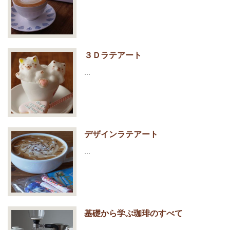
３Ｄラテアート
…
デザインラテアート
…
基礎から学ぶ珈琲のすべて