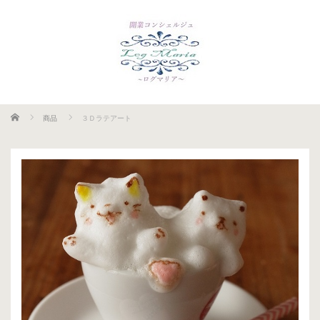
ホーム
商品
３Ｄラテアート