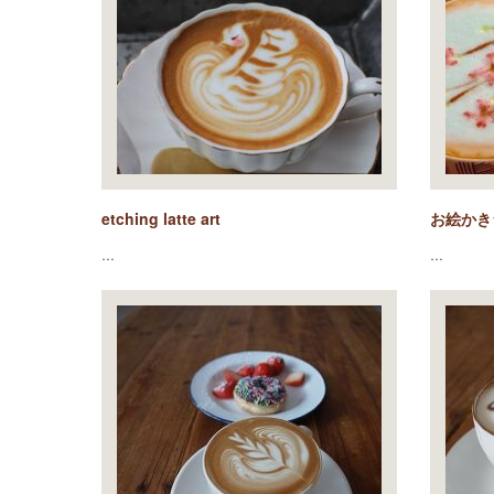
etching latte art
お絵かき
…
…