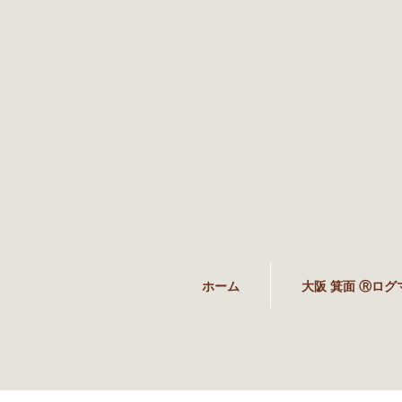
ホーム
大阪 箕面 Ⓡログ