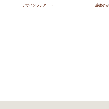
デザインラテアート
基礎から
…
…