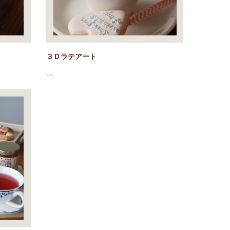
３Ｄラテアート
…