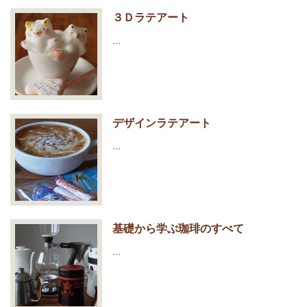
３Ｄラテアート
…
デザインラテアート
…
基礎から学ぶ珈琲のすべて
…