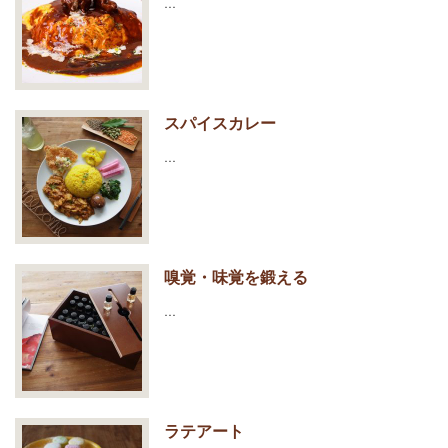
…
スパイスカレー
…
嗅覚・味覚を鍛える
…
ラテアート