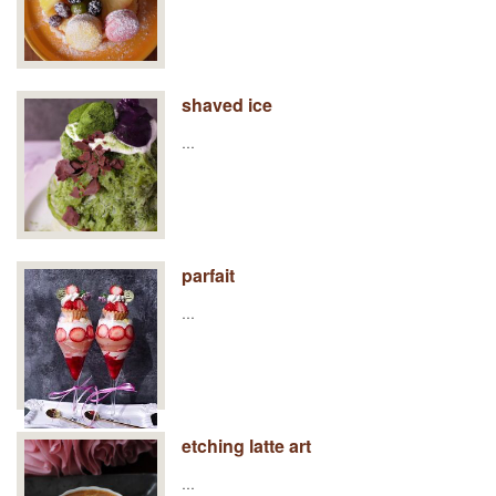
shaved ice
…
parfait
…
etching latte art
…